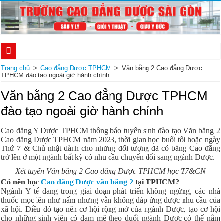
Bí mật của muối trong việc chữa trị đau dạ dày
Trang chủ
>
Cao đẳng Dược TPHCM
>
Văn bằng 2 Cao đẳng Dược
TPHCM đào tạo ngoài giờ hành chính
Thông báo tuyển sinh Cao đẳng Dược tại TPHCM và miễn 100% học phí năm 2
Văn bằng 2 Cao đẳng Dược TPHCM
Tuyển sinh hệ Chính quy 2 năm Cao đẳng Dược TPHCM năm 2023
đào tạo ngoài giờ hành chính
Tuyển sinh Văn bằng 2 Cao đẳng Dược TPHCM 2023 bằng phương thức xét tuy
Cao đẳng Y Dược TPHCM thông báo tuyển sinh đào tạo Văn bằng 2
Thời gian đào tạo chuyển đổi Văn bằng 2 Cao đẳng Dược TPHCM trong bao lâu
Cao đẳng Dược TPHCM năm 2023, thời gian học buổi tối hoặc ngày
Thông tin tuyển sinh Cao đẳng Dược hệ chính quy năm 2023 tại TPHCM
Thứ 7 & Chủ nhật dành cho những đối tượng đã có bằng Cao đẳng
trở lên ở một ngành bất kỳ có nhu cầu chuyển đổi sang ngành Dược.
Tuyển sinh Liên thông Cao đẳng Dược học cuối tuần tại TPHCM
Xét tuyển Văn bằng 2 Cao đẳng Dược TPHCM học T7&CN
Cập nhật mới nhất về chính sách miễn giảm 100% học phí Cao đẳng Dược 2022
Có nên học
Cao đẳng Dược văn bằng 2
tại TPHCM?
Ngành Y tế đang trong giai đoạn phát triển không ngừng, các nhà
Điểm chuẩn xét tuyển Cao đẳng Dược năm 2022 như thế nào?
thuốc mọc lên như nấm nhưng vẫn không đáp ứng được nhu cầu của
xã hội. Điều đó tạo nên cơ hội rộng mở của ngành Dược, tạo cơ hội
Chính sách miễn giảm học phí Cao đẳng Dược TPHCM năm 2022
cho những sinh viên có đam mê theo đuổi ngành Dược có thể nắm