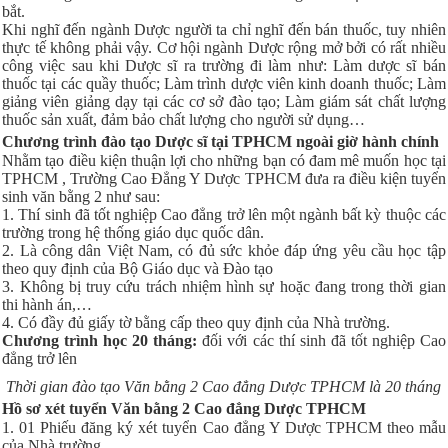
bắt.
Khi nghĩ đến ngành Dược người ta chỉ nghĩ đến bán thuốc, tuy nhiên
thực tế không phải vậy. Cơ hội ngành Dược rộng mở bởi có rất nhiều
công việc sau khi Dược sĩ ra trường đi làm như: Làm dược sĩ bán
thuốc tại các quầy thuốc; Làm trình dược viên kinh doanh thuốc; Làm
giảng viên giảng dạy tại các cơ sở đào tạo; Làm giám sát chất lượng
thuốc sản xuất, đảm bảo chất lượng cho người sử dụng…
Chương trình đào tạo Dược sĩ tại TPHCM ngoài giờ hành chính
Nhằm tạo điều kiện thuận lợi cho những bạn có đam mê muốn học tại
TPHCM , Trường Cao Đẳng Y Dược TPHCM đưa ra điều kiện tuyển
sinh văn bằng 2 như sau:
1. Thí sinh đã tốt nghiệp Cao đẳng trở lên một ngành bất kỳ thuộc các
trường trong hệ thống giáo dục quốc dân.
2. Là công dân Việt Nam, có đủ sức khỏe đáp ứng yêu cầu học tập
theo quy định của Bộ Giáo dục và Đào tạo
3. Không bị truy cứu trách nhiệm hình sự hoặc đang trong thời gian
thi hành án,…
4. Có đầy đủ giấy tờ bằng cấp theo quy định của Nhà trường.
Chương trình học 20 tháng:
đối với các thí sinh đã tốt nghiệp Cao
đẳng trở lên
Thời gian đào tạo Văn bằng 2 Cao đẳng Dược TPHCM là 20 tháng
Hồ sơ xét tuyển Văn bằng 2 Cao đẳng Dược TPHCM
1. 01 Phiếu đăng ký xét tuyển Cao đẳng Y Dược TPHCM theo mẫu
của Nhà trường.