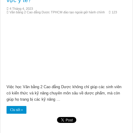
vực y tế?
4 Tháng 4, 2023
Văn bằng 2 Cao đẳng Dược TPHCM đào tạo ngoài giờ hành chính
123
Việc học Văn bằng 2 Cao đẳng Dược không chỉ giúp các sinh viên
có kiến thức và kỹ năng chuyên môn sâu về dược phẩm, mà còn
giúp họ trang bị các kỹ năng …
Chi tiết »