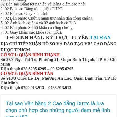
02 Bản sao Bằng tốt nghiệp và Bảng điểm cao nhất
2. 02 Bản sao Bằng tốt nghiệp THPT
3. 02 Bản sao Giấy khai sinh
4. 02 Bản photo Chứng minh thư nhân dân công chứng.
5. 02 Ảnh kích cỡ 3×4 và 02 ảnh kích cỡ 2×3.
6. 02 Bản photo Sổ hộ khẩu có công chứng.
7. 01 Giấy khám sức khỏe (bản gốc).
THÍ SINH ĐĂNG KÝ TRỰC TUYẾN
TẠI ĐÂY
ĐỊA CHỈ TIẾP NHẬN HỒ SƠ VÀ ĐÀO TẠO VB2 CAO ĐẲNG
DƯỢC TPHCM
CỞ SỞ 1: QUẬN BÌNH THẠNH
Số 37/3 Ngô Tất Tố, Phường 21, Quận Bình Thạnh, TP Hồ Chí
Minh
Điện thoại: 028 6295 6295 – 09 6295 6295
CƠ SỞ 2: QUẬN BÌNH TÂN
Số 913/3 Quốc Lộ 1A, Phường An Lạc, Quận Bình Tân, TP Hồ
Chí Minh
Điện thoại: 0799.913.913 – 0788.913.913
Tại sao Văn bằng 2 Cao đẳng Dược là lựa
chọn phù hợp cho những người đam mê lĩnh