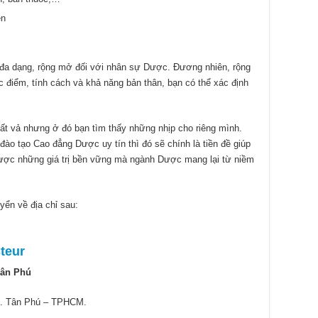
ên
đa dạng, rộng mở đối với nhân sự Dược. Đương nhiên, rộng
ặc điểm, tính cách và khả năng bản thân, bạn có thể xác định
t vả nhưng ở đó bạn tìm thấy những nhịp cho riêng mình.
đào tạo Cao đẳng Dược uy tín thì đó sẽ chính là tiền đề giúp
được những giá trị bền vững mà ngành Dược mang lại từ niềm
yển về địa chỉ sau:
teur
Tân Phú
Q. Tân Phú – TPHCM.