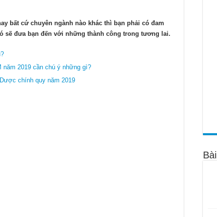
 miễn giảm 100% học phí Cao đẳng Dược 2022
ược năm 2022 như thế nào?
y bất cứ chuyên ngành nào khác thì bạn phải có đam
ó sẽ đưa bạn đến với những thành công trong tương lai.
ao đẳng Dược TPHCM năm 2022
u?
 năm 2019 cần chú ý những gì?
ng Dược chính quy năm 2019
Bài