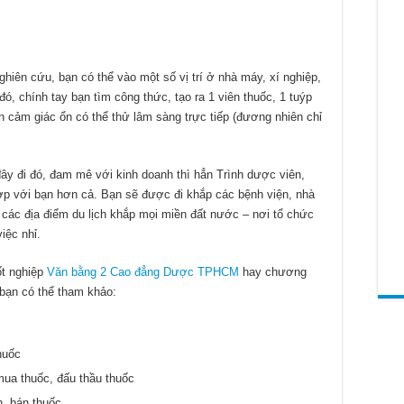
ghiên cứu, bạn có thể vào một số vị trí ở nhà máy, xí nghiệp,
, chính tay bạn tìm công thức, tạo ra 1 viên thuốc, 1 tuýp
 cảm giác ổn có thể thử lâm sàng trực tiếp (đương nhiên chỉ
i đây đi đó, đam mê với kinh doanh thì hẳn Trình dược viên,
ợp với bạn hơn cả. Bạn sẽ được đi khắp các bệnh viện, nhà
a các địa điểm du lịch khắp mọi miền đất nước – nơi tổ chức
iệc nhỉ.
ốt nghiệp
Văn bằng 2 Cao đẳng Dược TPHCM
hay chương
bạn có thể tham khảo:
huốc
ua thuốc, đấu thầu thuốc
n, bán thuốc,…