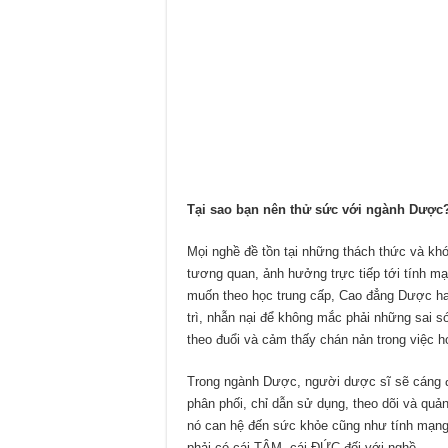
Tại sao bạn nên thử sức với ngành Dược
Mọi nghề đề tồn tại những thách thức và kh
tương quan, ảnh hưởng trực tiếp tới tính m
muốn theo học trung cấp, Cao đẳng Dược hay 
trì, nhẫn nại để không mắc phải những sai s
theo đuổi và cảm thấy chán nản trong việc 
Trong ngành Dược, người dược sĩ sẽ cáng đá
phân phối, chỉ dẫn sử dụng, theo dõi và qu
nó can hệ đến sức khỏe cũng như tính mạng 
phải có cái TÂM, cái ĐỨC đối với nghề.