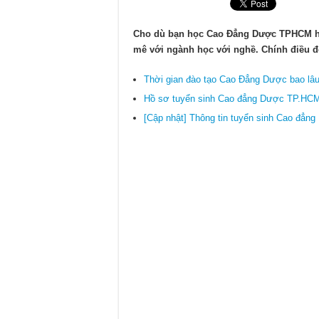
Cập nhật mới nhất về chính sách
Điểm chuẩn xét tuyển Cao đẳng D
Cho dù bạn học Cao Đẳng Dược TPHCM ha
mê với ngành học với nghề. Chính điều đ
Chính sách miễn giảm học phí C
Thời gian đào tạo Cao Đẳng Dược bao lâ
Hồ sơ tuyển sinh Cao đẳng Dược TP.HCM
[Cập nhật] Thông tin tuyển sinh Cao đẳ