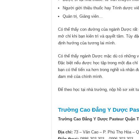
Người giới thiệu thuốc hay Trình dược vi
Quản trị, Giảng viên…
Có thể thấy con đường của ngành Dược rất 
mở chỉ khi bạn kiên trì và quyết tâm. Tùy đ
định hướng của tương lai mình.
Có thể thấy ngành Dược mặc dù có những vấ
Đặc biệt nếu được học tập trong một địa chỉ 
bạn có thể tiến xa hơn trong nghề và nhận 
đam mê của chính mình.
Để theo học tại nhà trường, nộp hồ sơ xét tu
Trường Cao Đẳng Y Dược Pas
Trường Cao Đẳng Y Dược Pasteur Quận 
Địa chỉ:
73 – Văn Cao – P. Phú Thọ Hòa – 
Điện thoại:
0886 303 303 – 0996 303 303.