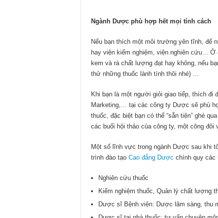
Ngành Dược phù hợp hết mọi tính cách
Nếu bạn thích một môi trường yên tĩnh, để n
hay viện kiểm nghiệm, viện nghiên cứu… Ở đó
kem và rà chất lượng đạt hay không, nếu bạn
thử những thuốc lành tính thôi nhé) …
Khi bạn là một người giỏi giao tiếp, thích đ
Marketing,… tại các công ty Dược sẽ phù h
thuốc, đặc biệt bạn có thể “sẵn tiện” ghé qu
các buổi hội thảo của công ty, một công đôi v
Một số lĩnh vực trong ngành Dược sau khi t
trình đào tạo
Cao đẳng Dược
chính quy các 
Nghiên cứu thuốc
Kiểm nghiệm thuốc, Quản lý chất lượng t
Dược sĩ Bệnh viện: Dược lâm sàng, thu m
Dược sĩ tại nhà thuốc: tư vấn chuyên mô