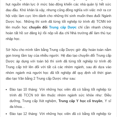
hụt nguồn nhân lực ở mức báo động khiến các nhà quản lý hết sức
đau đầu. Khó khăn là vậy, nhưng cũng đồng nghĩa với việc mở ra cơ
hội việc làm cực lớn dành cho những thí sinh muốn theo đuổi Ngành
Dược học. Những thí sinh đã từng tốt nghiệp từ trình độ TCNN trở
lên muốn học
chuyển đổi
Trung cấp Dược
chỉ cần nhanh chóng
hoàn tất hồ sơ đăng ký rồi nộp về địa chỉ Nhà trường để làm thủ tục
nhập học.
Sở hữu cho mình tấm bằng Trung cấp Dược giờ đây hoàn toàn nằm
gọn trong tầm tay của nhiều người. Hệ đào tạo chuyển đổi Trung cấp
Dược áp dụng với toàn bộ thí sinh đã từng tốt nghiệp từ trình độ
Trung cấp trở lên đối với tất cả các nhóm ngành, sau đó dựa vào
nhóm ngành mà người học đã tốt nghiệp để quy định về thời gian
đào tạo Văn bằng 2 Trung cấp Dược như sau:
Đào tạo 10 tháng: Với những học viên đã có bằng tốt nghiệp từ
trình độ TCCN trở lên thuộc nhóm ngành sức khỏe như: Điều
dưỡng, Trung cấp Xét nghiệm,
Trung cấp Y học cổ truyền
, Y sĩ
đa khoa…
Đào tạo 12 tháng: Với những học viên đã có bằng tốt nghiệp từ