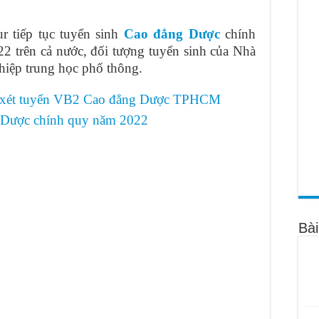
 miễn giảm 100% học phí Cao đẳng Dược 2022
 tiếp tục tuyển sinh
Cao đẳng Dược
chính
ược năm 2022 như thế nào?
 trên cả nước, đối tượng tuyển sinh của Nhà
ao đẳng Dược TPHCM năm 2022
ghiệp trung học phổ thông.
ơ xét tuyển VB2 Cao đẳng Dược TPHCM
g Dược chính quy năm 2022
Bài