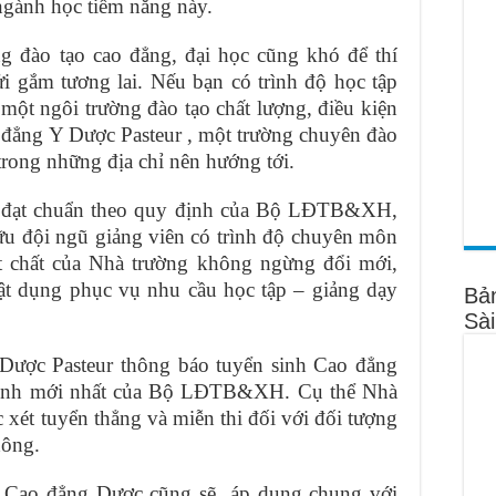
ngành học tiềm năng này.
g đào tạo cao đẳng, đại học cũng khó để thí
i gắm tương lai. Nếu bạn có trình độ học tập
ột ngôi trường đào tạo chất lượng, điều kiện
o đẳng Y Dược Pasteur , một trường chuyên đào
rong những địa chỉ nên hướng tới.
ng đạt chuẩn theo quy định của Bộ LĐTB&XH,
hữu đội ngũ giảng viên có trình độ chuyên môn
ật chất của Nhà trường không ngừng đổi mới,
 vật dụng phục vụ nhu cầu học tập – giảng dạy
Bả
Sà
ược Pasteur thông báo tuyển sinh Cao đẳng
định mới nhất của Bộ LĐTB&XH. Cụ thể Nhà
c xét tuyển thẳng và miễn thi đối với đối tượng
hông.
ển Cao đẳng Dược cũng sẽ áp dụng chung với