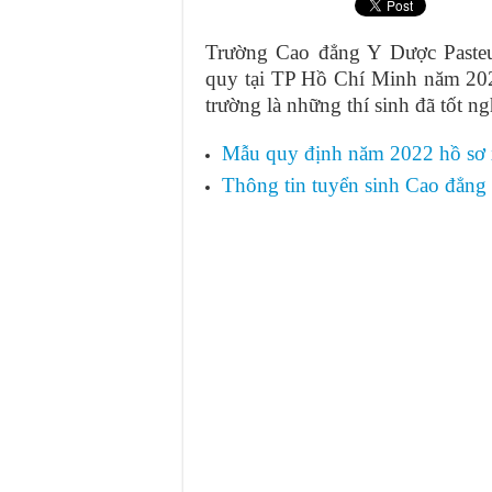
Cập nhật mới nhất về chính sách
Trường Cao đẳng Y Dược Pasteur
Điểm chuẩn xét tuyển Cao đẳng D
quy tại TP Hồ Chí Minh năm 2022
Chính sách miễn giảm học phí C
trường là những thí sinh đã tốt n
Mẫu quy định năm 2022 hồ s
Thông tin tuyển sinh Cao đẳn