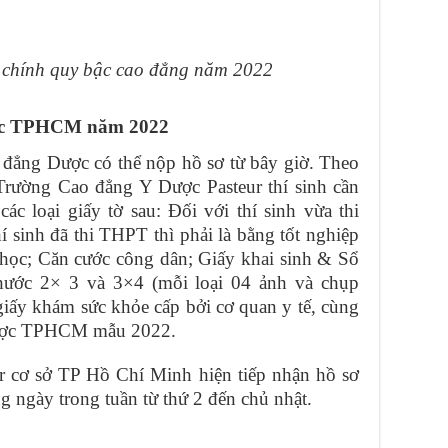
 chính quy bậc cao đẳng năm 2022
ược TPHCM năm 2022
đẳng Dược có thể nộp hồ sơ từ bây giờ. Theo
Trường Cao đẳng Y Dược Pasteur thí sinh cần
ác loại giấy tờ sau: Đối với thí sinh vừa thi
í sinh đã thi THPT thì phải là bằng tốt nghiệp
ọc; Căn cước công dân; Giấy khai sinh & Sổ
thước 2× 3 và 3×4 (mỗi loại 04 ảnh và chụp
giấy khám sức khỏe cấp bởi cơ quan y tế, cùng
Dược TPHCM mẫu 2022.
 cơ sở TP Hồ Chí Minh hiện tiếp nhận hồ sơ
 ngày trong tuần từ thứ 2 đến chủ nhật.