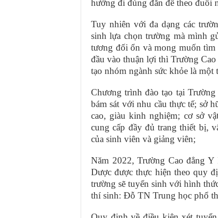
hướng đi đúng đắn để theo đuổi 
Tuy nhiên với đa dạng các trườn
sinh lựa chọn trường mà mình gử
tương đối ổn và mong muốn tìm m
đầu vào thuận lợi thì Trường Ca
tạo nhóm ngành sức khỏe là một t
Chương trình đào tạo tại Trườ
bám sát với nhu cầu thực tế; sở 
cao, giàu kinh nghiệm; cơ sở v
cung cấp đầy đủ trang thiết bị,
của sinh viên và giảng viên;
Năm 2022, Trường Cao đẳng Y D
Dược được thực hiện theo quy 
trường sẽ tuyển sinh với hình thứ
thí sinh: Đỗ TN Trung học phổ t
Quy định về điều kiện xét tuy