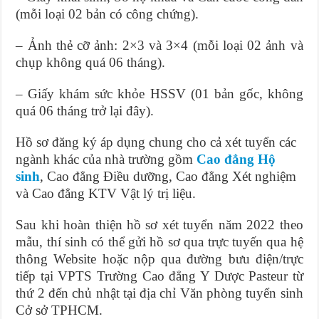
(mỗi loại 02 bản có công chứng).
– Ảnh thẻ cỡ ảnh: 2×3 và 3×4 (mỗi loại 02 ảnh và
chụp không quá 06 tháng).
– Giấy khám sức khỏe HSSV (01 bản gốc, không
quá 06 tháng trở lại đây).
Hồ sơ đăng ký áp dụng chung cho cả xét tuyển các
ngành khác của nhà trường gồm
Cao đẳng Hộ
sinh
, Cao đẳng Điều dưỡng, Cao đẳng Xét nghiệm
và Cao đẳng KTV Vật lý trị liệu.
Sau khi hoàn thiện hồ sơ xét tuyển năm 2022 theo
mẫu, thí sinh có thể gửi hồ sơ qua trực tuyến qua hệ
thông Website hoặc nộp qua đường bưu điện/trực
tiếp tại VPTS Trường Cao đẳng Y Dược Pasteur từ
thứ 2 đến chủ nhật tại địa chỉ Văn phòng tuyển sinh
Cở sở TPHCM.