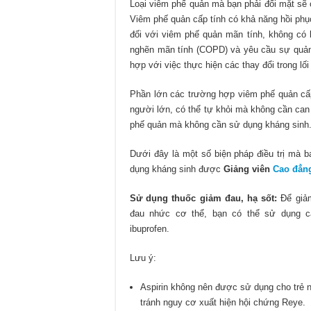
Loại viêm phế quản mà bạn phải đối mặt sẽ 
Viêm phế quản cấp tính có khả năng hồi phục
đối với viêm phế quản mãn tính, không có 
nghẽn mãn tính (COPD) và yêu cầu sự quản l
hợp với việc thực hiện các thay đổi trong lối
Phần lớn các trường hợp viêm phế quản cấp
người lớn, có thể tự khỏi mà không cần can t
phế quản mà không cần sử dụng kháng sinh
Dưới đây là một số biện pháp điều trị mà 
dụng kháng sinh được
Giảng viên
Cao đẳn
Sử dụng thuốc giảm đau, hạ sốt:
Để giảm
đau nhức cơ thể, bạn có thể sử dụng c
ibuprofen.
Lưu ý:
Aspirin không nên được sử dụng cho trẻ n
tránh nguy cơ xuất hiện hội chứng Reye.