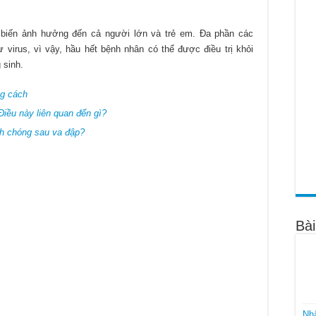
 miễn giảm 100% học phí Cao đẳng Dược 2022
ược năm 2022 như thế nào?
 biến ảnh hưởng đến cả người lớn và trẻ em. Đa phần các
virus, vì vậy, hầu hết bệnh nhân có thể được điều trị khỏi
ao đẳng Dược TPHCM năm 2022
 sinh.
ng cách
Điều này liên quan đến gì?
h chóng sau va đập?
Bài
Nhậ