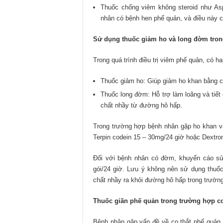
Thuốc chống viêm không steroid như As
nhân có bệnh hen phế quản, và điều này c
Sử dụng thuốc giảm ho và long đờm trong
Trong quá trình điều trị viêm phế quản, có 
Thuốc giảm ho: Giúp giảm ho khan bằng c
Thuốc long đờm: Hỗ trợ làm loãng và tiết 
chất nhầy từ đường hô hấp.
Trong trường hợp bệnh nhân gặp ho khan v
Terpin codein 15 – 30mg/24 giờ hoặc Dextrom
Đối với bệnh nhân có đờm, khuyến cáo sử
gói/24 giờ. Lưu ý không nên sử dụng thuốc
chất nhầy ra khỏi đường hô hấp trong trườn
Thuốc giãn phế quản trong trường hợp co
Bệnh nhân gặp vấn đề về co thắt phế quản v