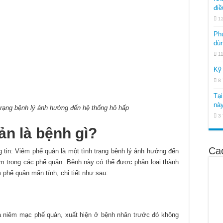
điề
1
Ph
dùn
1
Kỹ 
8
Tại
này
trạng bệnh lý ảnh hưởng đến hệ thống hô hấp
3
n là bệnh gì?
Ca
 tin: Viêm phế quản là một tình trạng bệnh lý ảnh hưởng đến
m trong các phế quản. Bệnh này có thể được phân loại thành
 phế quản mãn tính, chi tiết như sau:
ủa niêm mạc phế quản, xuất hiện ở bệnh nhân trước đó không