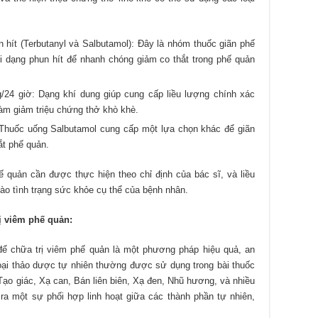
hít (Terbutanyl và Salbutamol): Đây là nhóm thuốc giãn phế
dạng phun hít để nhanh chóng giảm co thắt trong phế quản
/24 giờ: Dạng khí dung giúp cung cấp liều lượng chính xác
làm giảm triệu chứng thở khò khè.
 Thuốc uống Salbutamol cung cấp một lựa chọn khác để giãn
ắt phế quản.
 quản cần được thực hiện theo chỉ định của bác sĩ, và liều
ào tình trạng sức khỏe cụ thể của bệnh nhân.
ị viêm phế quản:
để chữa trị viêm phế quản là một phương pháp hiệu quả, an
oại thảo dược tự nhiên thường được sử dụng trong bài thuốc
Tạo giác, Xạ can, Bán liên biên, Xạ đen, Nhũ hương, và nhiều
 ra một sự phối hợp linh hoạt giữa các thành phần tự nhiên,