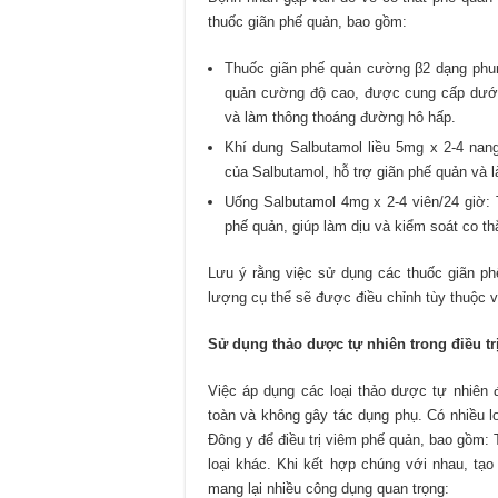
thuốc giãn phế quản, bao gồm:
Thuốc giãn phế quản cường β2 dạng phun 
quản cường độ cao, được cung cấp dưới 
và làm thông thoáng đường hô hấp.
Khí dung Salbutamol liều 5mg x 2-4 nang
của Salbutamol, hỗ trợ giãn phế quản và 
Uống Salbutamol 4mg x 2-4 viên/24 giờ:
phế quản, giúp làm dịu và kiểm soát co th
Lưu ý rằng việc sử dụng các thuốc giãn phế
lượng cụ thể sẽ được điều chỉnh tùy thuộc v
Sử dụng thảo dược tự nhiên trong điều tr
Việc áp dụng các loại thảo dược tự nhiên 
toàn và không gây tác dụng phụ. Có nhiều l
Đông y để điều trị viêm phế quản, bao gồm: 
loại khác. Khi kết hợp chúng với nhau, tạo
mang lại nhiều công dụng quan trọng: