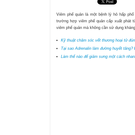
Cập nhật mới nhất về chính sách
Điểm chuẩn xét tuyển Cao đẳng D
Viêm phế quản là một bệnh lý hô hấp phổ
trường hợp viêm phế quản cấp xuất phát từ 
Chính sách miễn giảm học phí C
viêm phế quản mà không cần sử dụng kháng
Kỹ thuật chăm sóc vết thương hoại tử đú
Tại sao Adrenalin làm đường huyết tăng? 
Làm thế nào để giảm sưng một cách nhan