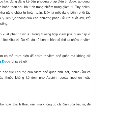
có tác động đáng kể đến phương pháp điều trị được áp dụng.
 hoàn toàn sau khi tình trạng nhiễm trùng giảm đi. Tuy nhiên,
khả năng chữa trị hoàn toàn. Đây là một dạng bệnh phổi tắc
ý liên tục thông qua các phương pháp điều trị suốt đời, kết
 sống.
 xuất phát từ virus. Trong trường hợp viêm phế quản cấp ở
hiệp điều trị. Do đó, đa số bệnh nhân có thể tự chữa trị viêm
.
bạn có thể thực hiện để chữa trị viêm phế quản mà không sử
g Dược
chia sẻ gồm:
 các triệu chứng của viêm phế quản như sốt, nhức đầu và
ác thuốc không kê đơn như Aspirin, acetaminophen hoặc
hỏ hoặc thanh thiếu niên mà không có chỉ định của bác sĩ, để