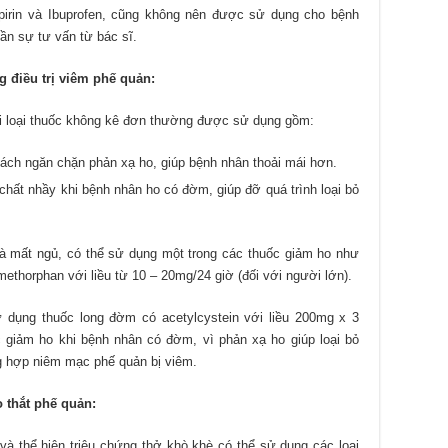
pirin và Ibuprofen, cũng không nên được sử dụng cho bệnh
ần sự tư vấn từ bác sĩ.
 điều trị viêm phế quản:
hai loại thuốc không kê đơn thường được sử dụng gồm:
ách ngăn chặn phản xạ ho, giúp bệnh nhân thoải mái hơn.
chất nhầy khi bệnh nhân ho có đờm, giúp đỡ quá trình loại bỏ
à mất ngủ, có thể sử dụng một trong các thuốc giảm ho như
ethorphan với liều từ 10 – 20mg/24 giờ (đối với người lớn).
 dụng thuốc long đờm có acetylcystein với liều 200mg x 3
 giảm ho khi bệnh nhân có đờm, vì phản xạ ho giúp loại bỏ
g hợp niêm mạc phế quản bị viêm.
 thắt phế quản:
à thể hiện triệu chứng thở khò khè có thể sử dụng các loại