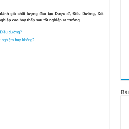
 miễn giảm 100% học phí Cao đẳng Dược 2022
ược năm 2022 như thế nào?
 đánh giá chất lượng đào tạo Dược sĩ, Điều Dưỡng, Xét
 nghiệp cao hay thấp sau tốt nghiệp ra trường.
ao đẳng Dược TPHCM năm 2022
c Điều dưỡng?
ét nghiệm hay không?
Bài