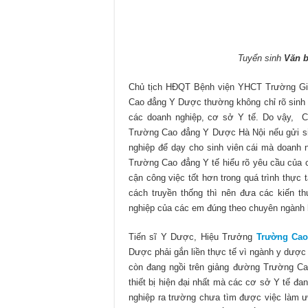
Tuyển sinh
Văn 
Chủ tịch HĐQT Bệnh viện YHCT Trường Gia
Cao đẳng Y Dược thường không chỉ rõ sinh v
các doanh nghiệp, cơ sở Y tế. Do vậy, 
Trường Cao đẳng Y Dược Hà Nội nếu gửi sinh
nghiệp để dạy cho sinh viên cái mà doanh
Trường Cao đẳng Y tế hiểu rõ yêu cầu của c
cận công việc tốt hơn trong quá trình thực t
cách truyền thống thì nên đưa các kiến t
nghiệp của các em đúng theo chuyên ngành h
Tiến sĩ Y Dược, Hiệu Trưởng
Trường Cao
Dược phải gắn liền thực tế vì ngành y dược l
còn đang ngồi trên giảng đường Trường C
thiết bị hiện đại nhất mà các cơ sở Y tế đa
nghiệp ra trường chưa tìm được việc làm ưn