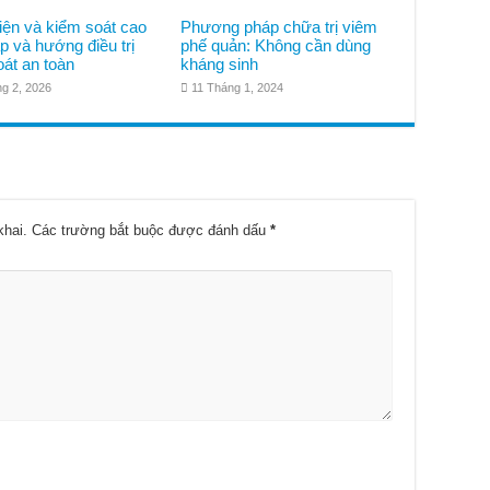
iện và kiểm soát cao
Phương pháp chữa trị viêm
p và hướng điều trị
phế quản: Không cần dùng
át an toàn
kháng sinh
g 2, 2026
11 Tháng 1, 2024
khai.
Các trường bắt buộc được đánh dấu
*