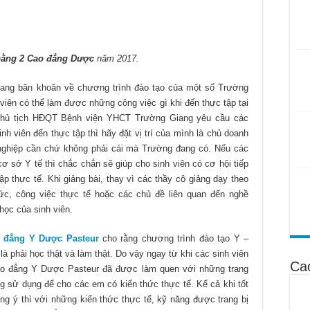
bằng 2 Cao đẳng Dược
năm 2017.
ng băn khoăn về chương trình đào tạo của một số Trường
iên có thể làm được những công việc gì khi đến thực tập tại
Chủ tịch HĐQT Bệnh viện YHCT Trường Giang yêu cầu các
 viên đến thực tập thì hãy đặt vị trí của mình là chủ doanh
 nghiệp cần chứ không phải cái mà Trường đang có. Nếu các
ơ sở Y tế thì chắc chắn sẽ giúp cho sinh viên có cơ hội tiếp
ập thực tế. Khi giảng bài, thay vì các thầy cô giảng dạy theo
hức, công việc thực tế hoặc các chủ đề liên quan đến nghề
ọc của sinh viên.
 đẳng Y Dược Pasteur
cho rằng chương trình đào tạo Y –
à phải học thật và làm thật. Do vậy ngay từ khi các sinh viên
Ca
ao đẳng Y Dược Pasteur đã được làm quen với những trang
ng sử dụng để cho các em có kiến thức thực tế. Kể cả khi tốt
g ý thì với những kiến thức thực tế, kỹ năng được trang bị