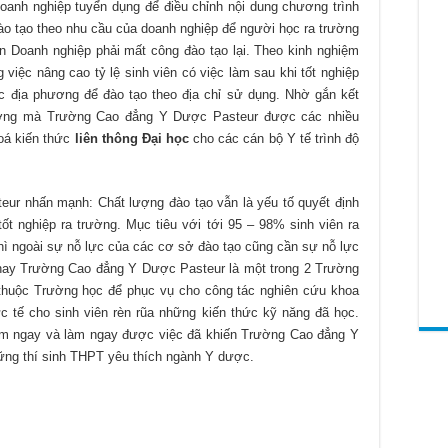
 doanh nghiệp tuyển dụng để điều chỉnh nội dung chương trình
đào tạo theo nhu cầu của doanh nghiệp để người học ra trường
 Doanh nghiệp phải mất công đào tạo lại. Theo kinh nghiệm
iệc nâng cao tỷ lệ sinh viên có việc làm sau khi tốt nghiệp
c địa phương để đào tạo theo địa chỉ sử dụng. Nhờ gắn kết
ương mà Trường Cao đẳng Y Dược Pasteur được các nhiều
hoá kiến thức
liên thông Đại học
cho các cán bộ Y tế trình độ
ur nhấn mạnh: Chất lượng đào tạo vẫn là yếu tố quyết định
 tốt nghiệp ra trường. Mục tiêu với tới 95 – 98% sinh viên ra
thì ngoài sự nỗ lực của các cơ sở đào tạo cũng cần sự nỗ lực
 nay Trường Cao đẳng Y Dược Pasteur là một trong 2 Trường
thuộc Trường học để phục vụ cho công tác nghiên cứu khoa
c tế cho sinh viên rèn rũa những kiến thức kỹ năng đã học.
làm ngay và làm ngay được việc đã khiến Trường Cao đẳng Y
ững thí sinh THPT yêu thích ngành Y dược.