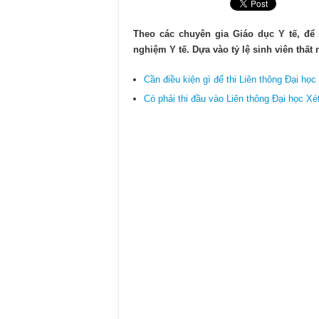
Cập nhật mới nhất về chính sách
Điểm chuẩn xét tuyển Cao đẳng D
Theo các chuyên gia Giáo dục Y tế, để
nghiệm Y tế. Dựa vào tỷ lệ sinh viên thất
Chính sách miễn giảm học phí C
Cần điều kiện gì để thi Liên thông Đại họ
Có phải thi đầu vào Liên thông Đại học X