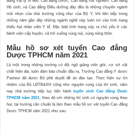
đẳng Vật lý trị liệu, Cao đẳng Dược, Cao đẳng Xét nghiệm, Cao đẳng
Hộ sinh, và Cao đẳng Điều dưỡng đây đều là những chuyên ngành
mũi nhọn của nhà trường cũng như của Bộ Y, khi liên tiếp trong
những năm gần đây những ngành nghề này luôn rơi vào tình trạng
thiếu hụt nhân viên Y tế. Đặc biệt tình trạng xảy ra chủ yếu ở các
bệnh viện cấp huyện, xã trở xuống vùng núi, vùng nông thôn.
Mẫu hồ sơ xét tuyển Cao đẳng
Dược TPHCM năm 2021
Là một trong những trường có đội ngũ giảng viên giỏi, cơ sở vật
chất hiện đại, luôn đảm bảo chuẩn đầu ra, Trường Cao đẳng Y dược
Pasteur đã được Bộ phê duyệt đề án đào tạo. Thực hiện sự tín
nhiệm của Bộ LĐTB&XH cũng như nguyện vọng của thí sinh, năm
nay nhà trường tiếp tục tiến hành
tuyển sinh Cao đẳng Dược
TPHCM năm 2021
, theo đó với những thí sinh có nguyện vọng theo
học tại trường cần chuẩn bị làm theo mẫu hồ sơ xét tuyển Cao đẳng
Dược TPHCM năm 2021 như sau: