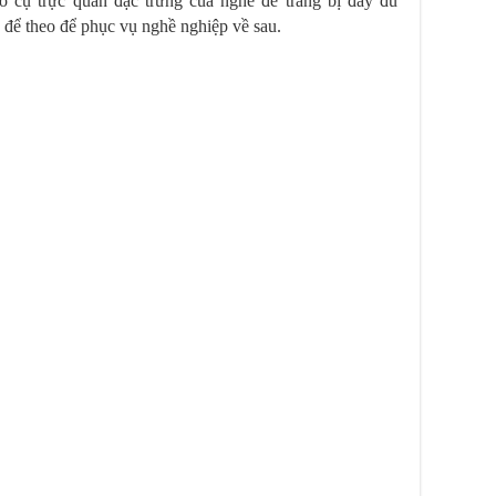
o cụ trực quan đặc trưng của nghề để trang bị đầy đủ
để theo để phục vụ nghề nghiệp về sau.