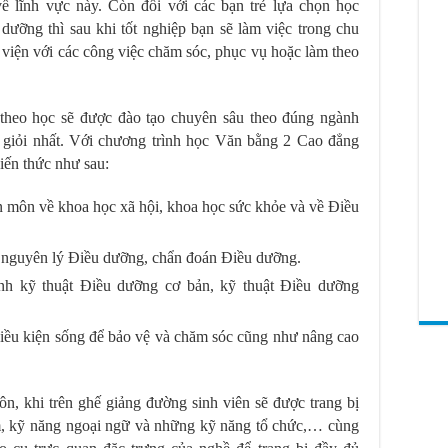
về lĩnh vực này. Còn đối với các bạn trẻ lựa chọn học
ưỡng thì sau khi tốt nghiệp bạn sẽ làm việc trong chu
h viện với các công việc chăm sóc, phục vụ hoặc làm theo
n theo học sẽ được đào tạo chuyên sâu theo đúng ngành
ế giỏi nhất. Với chương trình học Văn bằng 2 Cao đẳng
iến thức như sau:
n môn về khoa học xã hội, khoa học sức khỏe và về Điều
 nguyên lý Điều dưỡng, chẩn đoán Điều dưỡng.
ình kỹ thuật Điều dưỡng cơ bản, kỹ thuật Điều dưỡng
điều kiện sống để bảo vệ và chăm sóc cũng như nâng cao
, khi trên ghế giảng đường sinh viên sẽ được trang bị
, kỹ năng ngoại ngữ và những kỹ năng tổ chức,… cùng