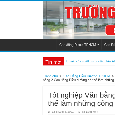
Cao đẳng Dược TPHCM
Cao Đẳ
Tin mới
Bí mật của muối trong việc chữa tr
Thông báo tuyển sinh Cao đẳng D
Trang chủ
>
Cao Đẳng Điều Dưỡng TPHCM
>
Tuyển sinh hệ Chính quy 2 năm 
bằng 2 Cao đẳng Điều dưỡng có thể làm những 
Tuyển sinh Văn bằng 2 Cao đẳng 
Tốt nghiệp Văn bằn
Thời gian đào tạo chuyển đổi Vă
thể làm những công 
Thông tin tuyển sinh Cao đẳng D
Tuyển sinh Liên thông Cao đẳng 
12 Tháng 4, 2021
86 Lượt xem