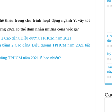
rối
 miễn giảm 100% học phí Cao đẳng Dược 2022
1
ược năm 2022 như thế nào?
ao đẳng Dược TPHCM năm 2022
ể thiếu trong chu trình hoạt động ngành Y, vậy tốt
ng 2021 có thể đảm nhận những công việc gì?
Ph
ng 2 Cao đẳng Điều dưỡng TPHCM năm 2021
dùn
Văn bằng 2 Cao đẳng Điều dưỡng TPHCM năm 2021 bắt
1
Kỹ 
dưỡng TPHCM năm 2021 là bao nhiêu?
8
Tại
này
3
Ca