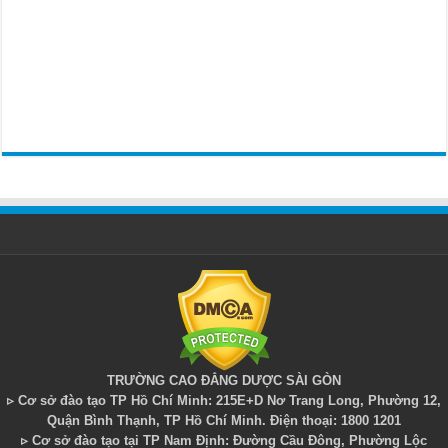
TRƯỜNG CAO ĐẲNG DƯỢC SÀI GÒN
▹ Cơ sở đào tạo TP Hồ Chí Minh: 215E+D Nơ Trang Long, Phường 12,
Quận Bình Thạnh, TP Hồ Chí Minh. Điện thoại: 1800 1201
▹ Cơ sở đào tạo tại TP Nam Định: Đường Cầu Đông, Phường Lộc