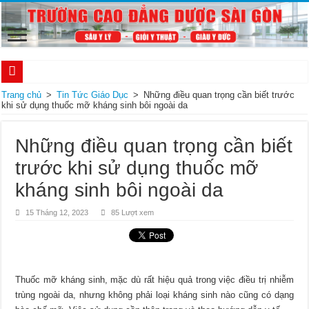
Bí mật của muối trong việc chữa trị đau dạ dày
Trang chủ
>
Tin Tức Giáo Dục
>
Những điều quan trọng cần biết trước
khi sử dụng thuốc mỡ kháng sinh bôi ngoài da
Thông báo tuyển sinh Cao đẳng Dược tại TPHCM và miễn 100% học phí năm 2
Tuyển sinh hệ Chính quy 2 năm Cao đẳng Dược TPHCM năm 2023
Những điều quan trọng cần biết
Tuyển sinh Văn bằng 2 Cao đẳng Dược TPHCM 2023 bằng phương thức xét tuy
trước khi sử dụng thuốc mỡ
Thời gian đào tạo chuyển đổi Văn bằng 2 Cao đẳng Dược TPHCM trong bao lâu
kháng sinh bôi ngoài da
Thông tin tuyển sinh Cao đẳng Dược hệ chính quy năm 2023 tại TPHCM
15 Tháng 12, 2023
85 Lượt xem
Tuyển sinh Liên thông Cao đẳng Dược học cuối tuần tại TPHCM
Cập nhật mới nhất về chính sách miễn giảm 100% học phí Cao đẳng Dược 2022
Điểm chuẩn xét tuyển Cao đẳng Dược năm 2022 như thế nào?
Thuốc mỡ kháng sinh, mặc dù rất hiệu quả trong việc điều trị nhiễm
Chính sách miễn giảm học phí Cao đẳng Dược TPHCM năm 2022
trùng ngoài da, nhưng không phải loại kháng sinh nào cũng có dạng