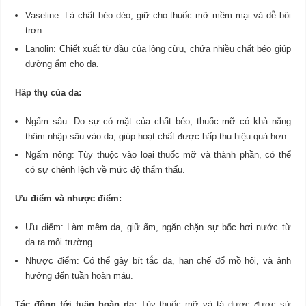
Vaseline: Là chất béo dẻo, giữ cho thuốc mỡ mềm mại và dễ bôi
trơn.
Lanolin: Chiết xuất từ dầu của lông cừu, chứa nhiều chất béo giúp
dưỡng ẩm cho da.
Hấp thụ của da:
Ngấm sâu: Do sự có mặt của chất béo, thuốc mỡ có khả năng
thâm nhập sâu vào da, giúp hoạt chất được hấp thu hiệu quả hơn.
Ngấm nông: Tùy thuộc vào loại thuốc mỡ và thành phần, có thể
có sự chênh lệch về mức độ thẩm thấu.
Ưu điểm và nhược điểm:
Ưu điểm: Làm mềm da, giữ ẩm, ngăn chặn sự bốc hơi nước từ
da ra môi trường.
Nhược điểm: Có thể gây bít tắc da, hạn chế đổ mồ hôi, và ảnh
hưởng đến tuần hoàn máu.
Tác động tới tuần hoàn da:
Tùy thuốc mỡ và tá dược được sử