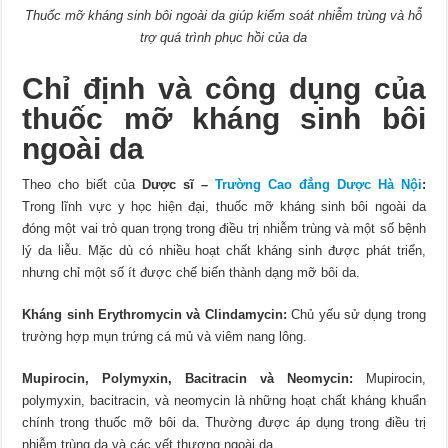
Thuốc mỡ kháng sinh bôi ngoài da giúp kiểm soát nhiễm trùng và hỗ
trợ quá trình phục hồi của da
Chỉ định và công dụng của
thuốc mỡ kháng sinh bôi
ngoài da
Theo cho biết của
Dược sĩ –
Trường Cao đẳng Dược Hà Nội
:
Trong lĩnh vực y học hiện đại, thuốc mỡ kháng sinh bôi ngoài da
đóng một vai trò quan trọng trong điều trị nhiễm trùng và một số bệnh
lý da liễu. Mặc dù có nhiều hoạt chất kháng sinh được phát triển,
nhưng chỉ một số ít được chế biến thành dạng mỡ bôi da.
Kháng sinh Erythromycin và Clindamycin:
Chủ yếu sử dụng trong
trường hợp mụn trứng cá mủ và viêm nang lông.
Mupirocin, Polymyxin, Bacitracin và Neomycin:
Mupirocin,
polymyxin, bacitracin, và neomycin là những hoạt chất kháng khuẩn
chính trong thuốc mỡ bôi da. Thường được áp dụng trong điều trị
nhiễm trùng da và các vết thương ngoài da.