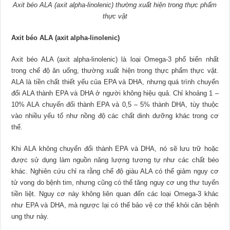
Axit béo ALA (axit alpha-linolenic) thường xuất hiện trong thực phẩm
thực vật
Axit béo ALA (axit alpha-linolenic)
Axit béo ALA (axit alpha-linolenic) là loại Omega-3 phổ biến nhất
trong chế độ ăn uống, thường xuất hiện trong thực phẩm thực vật.
ALA là tiền chất thiết yếu của EPA và DHA, nhưng quá trình chuyển
đổi ALA thành EPA và DHA ở người không hiệu quả. Chỉ khoảng 1 –
10% ALA chuyển đổi thành EPA và 0,5 – 5% thành DHA, tùy thuộc
vào nhiều yếu tố như nồng độ các chất dinh dưỡng khác trong cơ
thể.
Khi ALA không chuyển đổi thành EPA và DHA, nó sẽ lưu trữ hoặc
được sử dụng làm nguồn năng lượng tương tự như các chất béo
khác. Nghiên cứu chỉ ra rằng chế độ giàu ALA có thể giảm nguy cơ
tử vong do bệnh tim, nhưng cũng có thể tăng nguy cơ ung thư tuyến
tiền liệt. Nguy cơ này không liên quan đến các loại Omega-3 khác
như EPA và DHA, mà ngược lại có thể bảo vệ cơ thể khỏi căn bệnh
ung thư này.