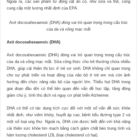
Ngoài ra, các sản phẩm từ động vật ăn cỏ, như sữa và thịt, cũng
cung cấp một lượng nhất định của EPA.
Axit docosahexaenoic (DHA) đóng vai trò quan trọng trong cấu trúc
của da và võng mạc mắt
Axit docosahexaenoic (DHA)
Axit docosahexaenoic (DHA) đóng vai trò quan trọng trong cấu trúc
của da và võng mạc mắt. Sữa công thức cho trẻ thường chứa nhiều
DHA, giúp cải thiện thị lực ở trẻ sơ sinh. DHA không chỉ quan trọng
cho sự phát triển và hoạt động của não bộ ở trẻ em mà còn ảnh
hưởng đến chức năng não bộ của người lớn. Thiếu hụt DHA trong
giai đoạn đầu đời có thể liên quan đến vấn đề học tập, tăng động
giảm chú ý, tính thù địch và nguy cơ phát triển Alzheimer.
DHA có thể có tác dụng tích cực đối với một số vấn đề sức khỏe
nhất định, như viêm khớp, huyết áp cao, bệnh tiểu đường type 2 và
một số loại ung thư. Ngoài ra, DHA còn được biết đến với khả năng
cải thiện sức khỏe tim mạch bằng cách giảm chất béo trung tính và
hàm lượng cholesterol LDL (loại cholesterol có hại).