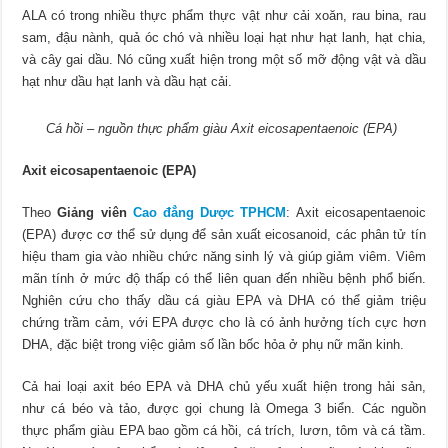
ALA có trong nhiều thực phẩm thực vật như cải xoăn, rau bina, rau
sam, đậu nành, quả óc chó và nhiều loại hạt như hạt lanh, hạt chia,
và cây gai dầu. Nó cũng xuất hiện trong một số mỡ động vật và dầu
hạt như dầu hạt lanh và dầu hạt cải.
Cá hồi – nguồn thực phẩm giàu Axit eicosapentaenoic (EPA)
Axit eicosapentaenoic (EPA)
Theo
Giảng viên
Cao đẳng Dược TPHCM
: Axit eicosapentaenoic
(EPA) được cơ thể sử dụng để sản xuất eicosanoid, các phân tử tín
hiệu tham gia vào nhiều chức năng sinh lý và giúp giảm viêm. Viêm
mãn tính ở mức độ thấp có thể liên quan đến nhiều bệnh phổ biến.
Nghiên cứu cho thấy dầu cá giàu EPA và DHA có thể giảm triệu
chứng trầm cảm, với EPA được cho là có ảnh hưởng tích cực hơn
DHA, đặc biệt trong việc giảm số lần bốc hỏa ở phụ nữ mãn kinh.
Cả hai loại axit béo EPA và DHA chủ yếu xuất hiện trong hải sản,
như cá béo và tảo, được gọi chung là Omega 3 biển. Các nguồn
thực phẩm giàu EPA bao gồm cá hồi, cá trích, lươn, tôm và cá tầm.