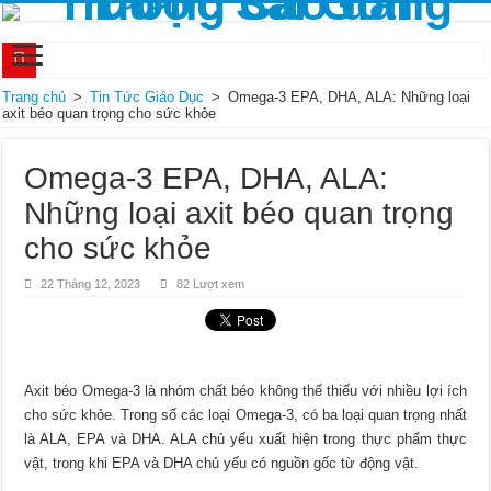
Bí mật của muối trong việc chữa trị đau dạ dày
Trang chủ
>
Tin Tức Giáo Dục
>
Omega-3 EPA, DHA, ALA: Những loại
axit béo quan trọng cho sức khỏe
Thông báo tuyển sinh Cao đẳng Dược tại TPHCM và miễn 100% học phí năm 2
Tuyển sinh hệ Chính quy 2 năm Cao đẳng Dược TPHCM năm 2023
Omega-3 EPA, DHA, ALA:
Tuyển sinh Văn bằng 2 Cao đẳng Dược TPHCM 2023 bằng phương thức xét tuy
Những loại axit béo quan trọng
Thời gian đào tạo chuyển đổi Văn bằng 2 Cao đẳng Dược TPHCM trong bao lâu
cho sức khỏe
Thông tin tuyển sinh Cao đẳng Dược hệ chính quy năm 2023 tại TPHCM
22 Tháng 12, 2023
82 Lượt xem
Tuyển sinh Liên thông Cao đẳng Dược học cuối tuần tại TPHCM
Cập nhật mới nhất về chính sách miễn giảm 100% học phí Cao đẳng Dược 2022
Điểm chuẩn xét tuyển Cao đẳng Dược năm 2022 như thế nào?
Axit béo Omega-3 là nhóm chất béo không thể thiếu với nhiều lợi ích
Chính sách miễn giảm học phí Cao đẳng Dược TPHCM năm 2022
cho sức khỏe. Trong số các loại Omega-3, có ba loại quan trọng nhất
là ALA, EPA và DHA. ALA chủ yếu xuất hiện trong thực phẩm thực
vật, trong khi EPA và DHA chủ yếu có nguồn gốc từ động vật.