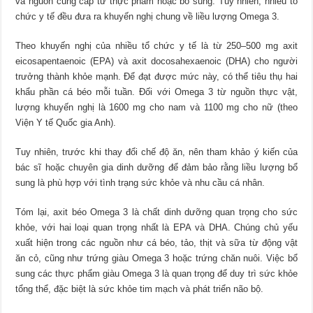
và nguồn cung cấp từ thực phẩm hoặc bổ sung. Tuy nhiên, nhiều tổ
chức y tế đều đưa ra khuyến nghị chung về liều lượng Omega 3.
Theo khuyến nghị của nhiều tổ chức y tế là từ 250–500 mg axit
eicosapentaenoic (EPA) và axit docosahexaenoic (DHA) cho người
trưởng thành khỏe mạnh. Để đạt được mức này, có thể tiêu thụ hai
khẩu phần cá béo mỗi tuần. Đối với Omega 3 từ nguồn thực vật,
lượng khuyến nghị là 1600 mg cho nam và 1100 mg cho nữ (theo
Viện Y tế Quốc gia Anh).
Tuy nhiên, trước khi thay đổi chế độ ăn, nên tham khảo ý kiến của
bác sĩ hoặc chuyên gia dinh dưỡng để đảm bảo rằng liều lượng bổ
sung là phù hợp với tình trạng sức khỏe và nhu cầu cá nhân.
Tóm lại, axit béo Omega 3 là chất dinh dưỡng quan trọng cho sức
khỏe, với hai loại quan trọng nhất là EPA và DHA. Chúng chủ yếu
xuất hiện trong các nguồn như cá béo, tảo, thịt và sữa từ động vật
ăn cỏ, cũng như trứng giàu Omega 3 hoặc trứng chăn nuôi. Việc bổ
sung các thực phẩm giàu Omega 3 là quan trọng để duy trì sức khỏe
tổng thể, đặc biệt là sức khỏe tim mạch và phát triển não bộ.